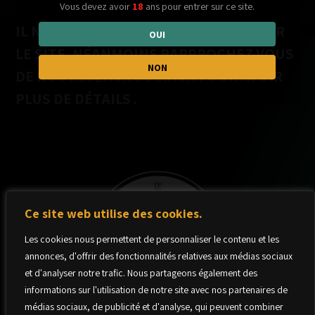
Vous devez avoir
18
ans pour entrer sur ce site.
IL N'Y A PAS D'ÉVÉNEMENTS NOTÉS SUR
OUI
LE SITE, NÉANMOINS RAPPROCHEZ VOUS
NON
DE NOS RÉSEAUX SOCIAUX POUR AVOIR
PLUS DE DÉTAILS .
Ce site web utilise des cookies.
Les cookies nous permettent de personnaliser le contenu et les
annonces, d'offrir des fonctionnalités relatives aux médias sociaux
et d'analyser notre trafic. Nous partageons également des
informations sur l'utilisation de notre site avec nos partenaires de
médias sociaux, de publicité et d'analyse, qui peuvent combiner